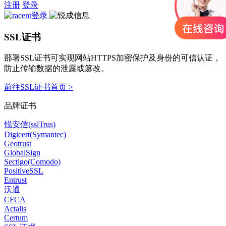
注册
登录
SSL证书
部署SSL证书可实现网站HTTPS加密保护及身份的可信认证，
防止传输数据的泄露或篡改。
前往SSL证书首页 >
品牌证书
锐安信(sslTrus)
Digicert(Symantec)
Geotrust
GlobalSign
Sectigo(Comodo)
PositiveSSL
Entrust
沃通
CFCA
Actalis
Certum