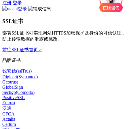
注册
登录
SSL证书
部署SSL证书可实现网站HTTPS加密保护及身份的可信认证，
防止传输数据的泄露或篡改。
前往SSL证书首页 >
品牌证书
锐安信(sslTrus)
Digicert(Symantec)
Geotrust
GlobalSign
Sectigo(Comodo)
PositiveSSL
Entrust
沃通
CFCA
Actalis
Certum