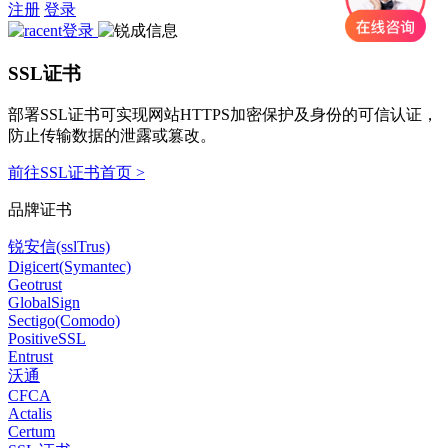
注册
登录
SSL证书
部署SSL证书可实现网站HTTPS加密保护及身份的可信认证，
防止传输数据的泄露或篡改。
前往SSL证书首页 >
品牌证书
锐安信(sslTrus)
Digicert(Symantec)
Geotrust
GlobalSign
Sectigo(Comodo)
PositiveSSL
Entrust
沃通
CFCA
Actalis
Certum