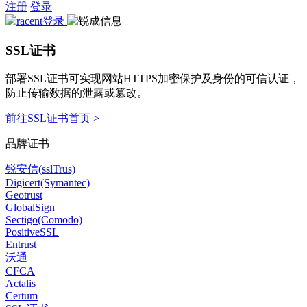
注册
登录
SSL证书
部署SSL证书可实现网站HTTPS加密保护及身份的可信认证，
防止传输数据的泄露或篡改。
前往SSL证书首页 >
品牌证书
锐安信(sslTrus)
Digicert(Symantec)
Geotrust
GlobalSign
Sectigo(Comodo)
PositiveSSL
Entrust
沃通
CFCA
Actalis
Certum