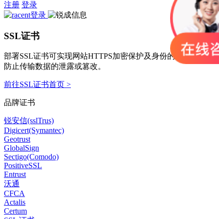
注册
登录
SSL证书
部署SSL证书可实现网站HTTPS加密保护及身份的可信认证，
防止传输数据的泄露或篡改。
前往SSL证书首页 >
品牌证书
锐安信(sslTrus)
Digicert(Symantec)
Geotrust
GlobalSign
Sectigo(Comodo)
PositiveSSL
Entrust
沃通
CFCA
Actalis
Certum