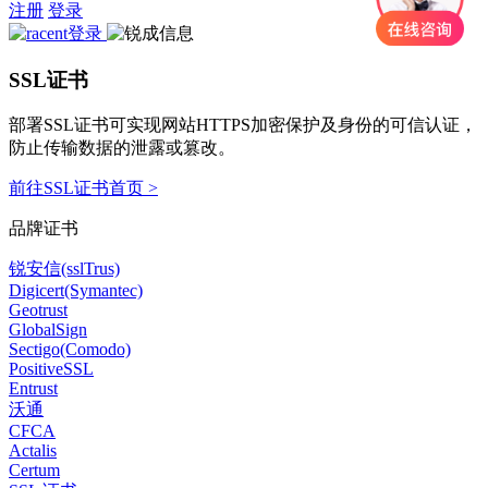
注册
登录
SSL证书
部署SSL证书可实现网站HTTPS加密保护及身份的可信认证，
防止传输数据的泄露或篡改。
前往SSL证书首页 >
品牌证书
锐安信(sslTrus)
Digicert(Symantec)
Geotrust
GlobalSign
Sectigo(Comodo)
PositiveSSL
Entrust
沃通
CFCA
Actalis
Certum