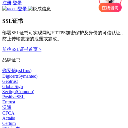
注册
登录
SSL证书
部署SSL证书可实现网站HTTPS加密保护及身份的可信认证，
防止传输数据的泄露或篡改。
前往SSL证书首页 >
品牌证书
锐安信(sslTrus)
Digicert(Symantec)
Geotrust
GlobalSign
Sectigo(Comodo)
PositiveSSL
Entrust
沃通
CFCA
Actalis
Certum