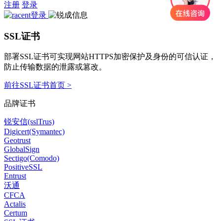
注册
登录
SSL证书
部署SSL证书可实现网站HTTPS加密保护及身份的可信认证，
防止传输数据的泄露或篡改。
前往SSL证书首页 >
品牌证书
锐安信(sslTrus)
Digicert(Symantec)
Geotrust
GlobalSign
Sectigo(Comodo)
PositiveSSL
Entrust
沃通
CFCA
Actalis
Certum