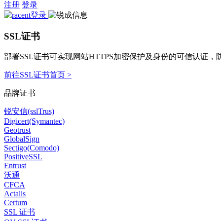
注册
登录
SSL证书
部署SSL证书可实现网站HTTPS加密保护及身份的可信认证
前往SSL证书首页 >
品牌证书
锐安信(sslTrus)
Digicert(Symantec)
Geotrust
GlobalSign
Sectigo(Comodo)
PositiveSSL
Entrust
沃通
CFCA
Actalis
Certum
SSL 证书