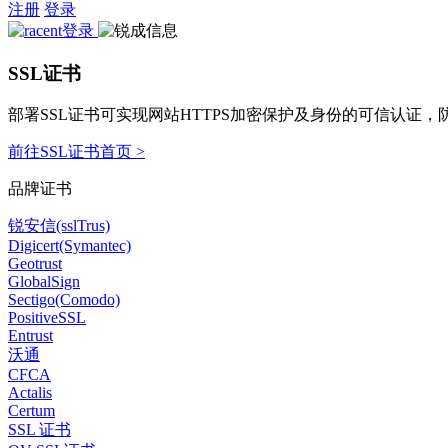
注册
登录
SSL证书
部署SSL证书可实现网站HTTPS加密保护及身份的可信认证
前往SSL证书首页 >
品牌证书
锐安信(sslTrus)
Digicert(Symantec)
Geotrust
GlobalSign
Sectigo(Comodo)
PositiveSSL
Entrust
沃通
CFCA
Actalis
Certum
SSL 证书