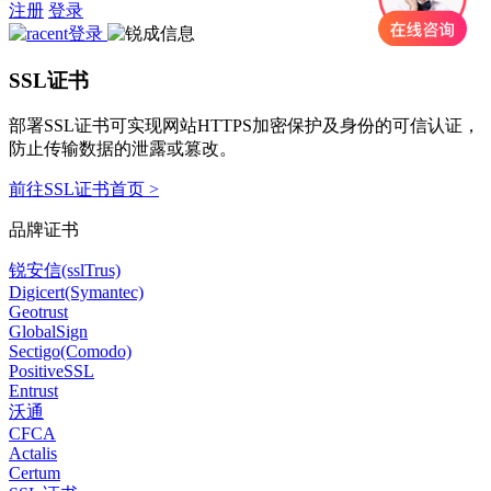
注册
登录
SSL证书
部署SSL证书可实现网站HTTPS加密保护及身份的可信认证，
防止传输数据的泄露或篡改。
前往SSL证书首页 >
品牌证书
锐安信(sslTrus)
Digicert(Symantec)
Geotrust
GlobalSign
Sectigo(Comodo)
PositiveSSL
Entrust
沃通
CFCA
Actalis
Certum