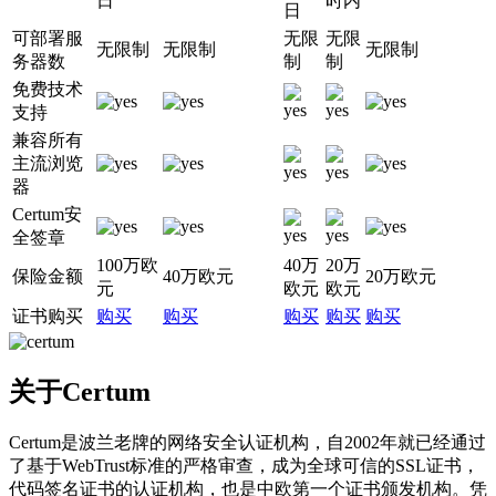
日
时内
日
可部署服
无限
无限
无限制
无限制
无限制
务器数
制
制
免费技术
支持
兼容所有
主流浏览
器
Certum安
全签章
100万欧
40万
20万
保险金额
40万欧元
20万欧元
元
欧元
欧元
证书购买
购买
购买
购买
购买
购买
关于Certum
Certum是波兰老牌的网络安全认证机构，自2002年就已经通过
了基于WebTrust标准的严格审查，成为全球可信的SSL证书，
代码签名证书的认证机构，也是中欧第一个证书颁发机构。凭