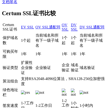
文档签名
Certum SSL证书比较
Certum
OV
DV
EV SSL
OV SSL通配符
DV SSL通配符
SSL证书
SSL
SSL
当前域名和所
当前域名和所
保护域名
1个
1个
1个起
有下一级子域
有下一级子域
数
起
起
名
名
可购买年
1年
1年
1年
1年
1年
限
扩展性
企业
域名
验证类型
企业验
企业验证
域名验证
验证
验证
证
支持RSA2048-4096位算法，SHA128-256位加密强
算法组合
度
绿色地址
栏
1-2
1-7工作
1小
工作
签发速度
1-2工作日
1小时内