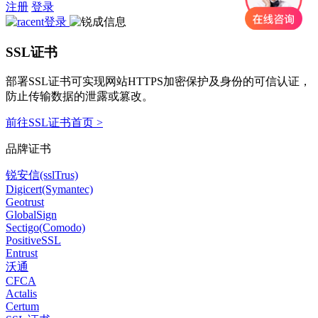
注册
登录
SSL证书
部署SSL证书可实现网站HTTPS加密保护及身份的可信认证，
防止传输数据的泄露或篡改。
前往SSL证书首页 >
品牌证书
锐安信(sslTrus)
Digicert(Symantec)
Geotrust
GlobalSign
Sectigo(Comodo)
PositiveSSL
Entrust
沃通
CFCA
Actalis
Certum