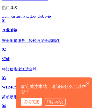
热门域名
.com
.cn
.net
.xyz
.top
.club
.vip
01
企业邮箱
安全邮箱服务，轻松收发全球邮件
02
短信
将短信迅速送达全球
03
×
欢迎关注本站，请问有什么可以帮
WHMCS
您？
简单易用的云服务销售管理系统
咨询优惠
稍后再说
04