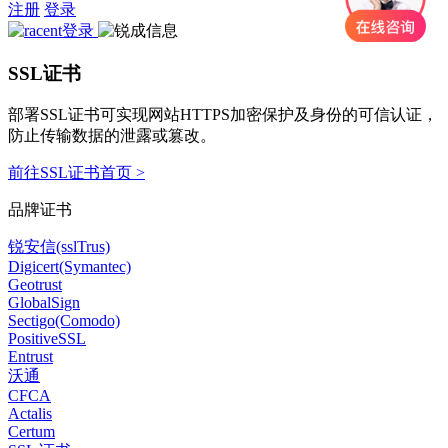
注册
登录
SSL证书
部署SSL证书可实现网站HTTPS加密保护及身份的可信认证，
防止传输数据的泄露或篡改。
前往SSL证书首页 >
品牌证书
锐安信(sslTrus)
Digicert(Symantec)
Geotrust
GlobalSign
Sectigo(Comodo)
PositiveSSL
Entrust
沃通
CFCA
Actalis
Certum