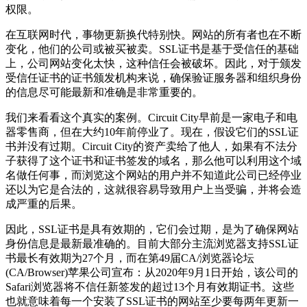
权限。
在互联网时代，事物更新换代特别快。网站的所有者也在不断
变化，他们的公司或被买被卖。SSL证书是基于受信任的基础
上，公司网站变化太快，这种信任会被破坏。因此，对于颁发
受信任证书的证书颁发机构来说，确保验证服务器和组织身份
的信息尽可能最新和准确是非常重要的。
我们来看看这个真实的案例。Circuit City早前是一家电子和电
器零售商，但在大约10年前停业了。现在，假设它们的SSL证
书并没有过期。Circuit City的资产卖给了他人，如果有不法分
子获得了这个证书和证书签发的域名，那么他可以利用这个域
名做任何事，而浏览这个网站的用户并不知道此公司已经停业
还以为它是合法的，这就很容易导致用户上当受骗，并将会造
成严重的后果。
因此，SSL证书是具有效期的，它们会过期，是为了确保网站
身份信息是最新最准确的。目前大部分主流浏览器支持SSL证
书最长有效期为27个月，而在第49届CA/浏览器论坛
(CA/Browser)苹果公司宣布：从2020年9月1日开始，该公司的
Safari浏览器将不信任新签发的超过13个月有效期证书。这些
也就意味着每一个安装了SSL证书的网站至少要每两年更新一