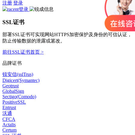
注册
登录
SSL证书
部署SSL证书可实现网站HTTPS加密保护及身份的可信认证，
防止传输数据的泄露或篡改。
前往SSL证书首页 >
品牌证书
锐安信(sslTrus)
Digicert(Symantec)
Geotrust
GlobalSign
Sectigo(Comodo)
PositiveSSL
Entrust
沃通
CFCA
Actalis
Certum