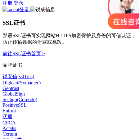
注册
登录
SSL证书
部署SSL证书可实现网站HTTPS加密保护及身份的可信认证，
防止传输数据的泄露或篡改。
前往SSL证书首页 >
品牌证书
锐安信(sslTrus)
Digicert(Symantec)
Geotrust
GlobalSign
Sectigo(Comodo)
PositiveSSL
Entrust
沃通
CFCA
Actalis
Certum