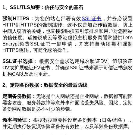
1、
SSL/TLS加密：信任与安全的
基石
强制HTTPS
：
为您的站点部署有效
SSL证书
，并务必设置
HTTP到HTTPS的强制跳转。这不仅是加密传输数据、防止
中间人窃听的关键，也直接影响搜索引擎排名和用户对您网站
的信任度。诸如锐成云等香港虚拟主机服务商通常提供Let's
Encrypt免费SSL证书一键申请，并支持自动续期和强制
HTTPS跳转，可简化您的操作。
SSL
证书选择：
根据安全需求选用域名验证DV、组织验证
OV或扩展验证EV证书，并确保SSL证书来源于可信证书颁发
机构CA以及及时更新。
2、定期备份数据：数据安全的最后防线
定期备份数据：
无论是个人网站还是企业网站，数据都可能因
黑客攻击、服务器故障等意外事件面临丢失风险。因此，定期
备份网站数据是必不可少的步骤。
频率与验证：
根据数据重要性设定备份频率（日备/周备），
并定期执行恢复演练验证备份有效性，以及单独备份数据库。