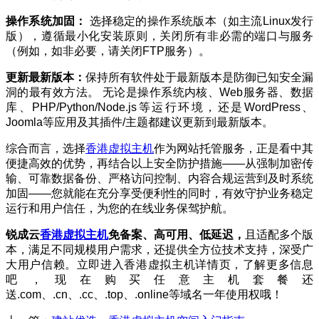
操作系统加固：
选择稳定的操作系统版本（如主流Linux发行
版），遵循最小化安装原则，关闭所有非必需的端口与服务
（例如，如非必要，请关闭FTP服务）。
更新最新版本：
保持所有软件处于最新版本是防御已知安全漏
洞的最有效方法。 无论是操作系统内核、Web服务器、数据
库、PHP/Python/Node.js等运行环境，还是WordPress、
Joomla等应用及其插件/主题都建议更新到最新版本。
综合而言，选择
香港虚拟主机
作为网站托管服务，正是看中其
便捷高效的优势，再结合以上安全防护措施——从强制加密传
输、可靠数据备份、严格访问控制、内容合规运营到及时系统
加固——您就能在充分享受便利性的同时，有效守护业务稳定
运行和用户信任，为您的在线业务保驾护航。
锐成云
香港虚拟主机
免备案、高可用、低延迟，
且适配多个版
本，满足不同规模用户需求，还提供全方位技术支持，深受广
大用户信赖。立即进入香港虚拟主机详情页，了解更多信息
吧，现在购买任意主机套餐还
送.com、.cn、.cc、.top、.online等域名一年使用权哦！