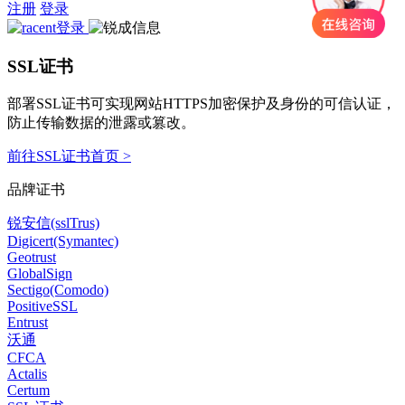
注册
登录
SSL证书
部署SSL证书可实现网站HTTPS加密保护及身份的可信认证，
防止传输数据的泄露或篡改。
前往SSL证书首页 >
品牌证书
锐安信(sslTrus)
Digicert(Symantec)
Geotrust
GlobalSign
Sectigo(Comodo)
PositiveSSL
Entrust
沃通
CFCA
Actalis
Certum