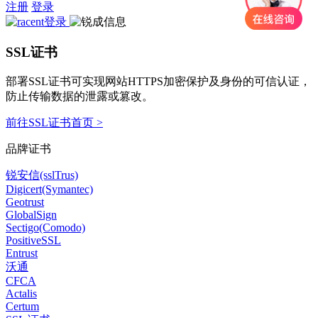
注册
登录
SSL证书
部署SSL证书可实现网站HTTPS加密保护及身份的可信认证，
防止传输数据的泄露或篡改。
前往SSL证书首页 >
品牌证书
锐安信(sslTrus)
Digicert(Symantec)
Geotrust
GlobalSign
Sectigo(Comodo)
PositiveSSL
Entrust
沃通
CFCA
Actalis
Certum