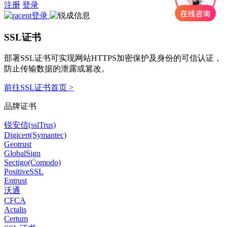
注册
登录
SSL证书
部署SSL证书可实现网站HTTPS加密保护及身份的可信认证，
防止传输数据的泄露或篡改。
前往SSL证书首页 >
品牌证书
锐安信(sslTrus)
Digicert(Symantec)
Geotrust
GlobalSign
Sectigo(Comodo)
PositiveSSL
Entrust
沃通
CFCA
Actalis
Certum