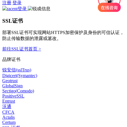
注册
登录
SSL证书
部署SSL证书可实现网站HTTPS加密保护及身份的可信认证，
防止传输数据的泄露或篡改。
前往SSL证书首页 >
品牌证书
锐安信(sslTrus)
Digicert(Symantec)
Geotrust
GlobalSign
Sectigo(Comodo)
PositiveSSL
Entrust
沃通
CFCA
Actalis
Certum