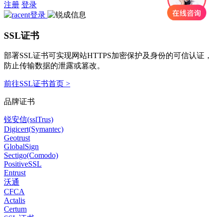
注册
登录
SSL证书
部署SSL证书可实现网站HTTPS加密保护及身份的可信认证，
防止传输数据的泄露或篡改。
前往SSL证书首页 >
品牌证书
锐安信(sslTrus)
Digicert(Symantec)
Geotrust
GlobalSign
Sectigo(Comodo)
PositiveSSL
Entrust
沃通
CFCA
Actalis
Certum