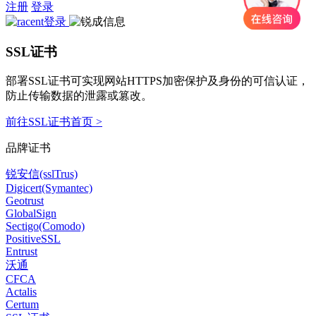
注册
登录
SSL证书
部署SSL证书可实现网站HTTPS加密保护及身份的可信认证，
防止传输数据的泄露或篡改。
前往SSL证书首页 >
品牌证书
锐安信(sslTrus)
Digicert(Symantec)
Geotrust
GlobalSign
Sectigo(Comodo)
PositiveSSL
Entrust
沃通
CFCA
Actalis
Certum