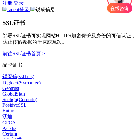
注册
登录
SSL证书
部署SSL证书可实现网站HTTPS加密保护及身份的可信认证，
防止传输数据的泄露或篡改。
前往SSL证书首页 >
品牌证书
锐安信(sslTrus)
Digicert(Symantec)
Geotrust
GlobalSign
Sectigo(Comodo)
PositiveSSL
Entrust
沃通
CFCA
Actalis
Certum