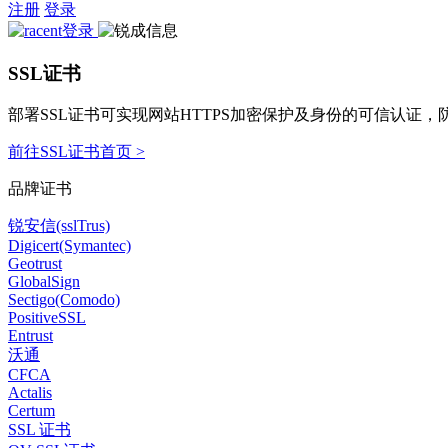
注册
登录
SSL证书
部署SSL证书可实现网站HTTPS加密保护及身份的可信认证
前往SSL证书首页 >
品牌证书
锐安信(sslTrus)
Digicert(Symantec)
Geotrust
GlobalSign
Sectigo(Comodo)
PositiveSSL
Entrust
沃通
CFCA
Actalis
Certum
SSL 证书