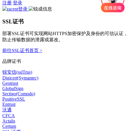
注册
登录
SSL证书
部署SSL证书可实现网站HTTPS加密保护及身份的可信认证，
防止传输数据的泄露或篡改。
前往SSL证书首页 >
品牌证书
锐安信(sslTrus)
Digicert(Symantec)
Geotrust
GlobalSign
Sectigo(Comodo)
PositiveSSL
Entrust
沃通
CFCA
Actalis
Certum