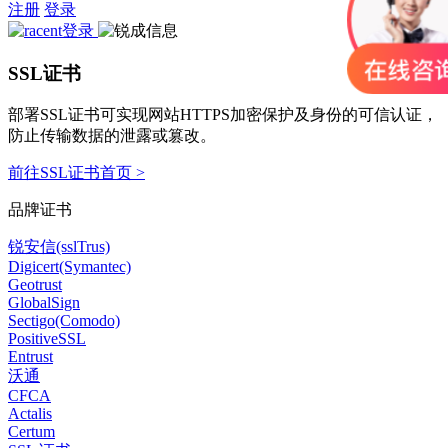
注册
登录
SSL证书
部署SSL证书可实现网站HTTPS加密保护及身份的可信认证，
防止传输数据的泄露或篡改。
前往SSL证书首页 >
品牌证书
锐安信(sslTrus)
Digicert(Symantec)
Geotrust
GlobalSign
Sectigo(Comodo)
PositiveSSL
Entrust
沃通
CFCA
Actalis
Certum