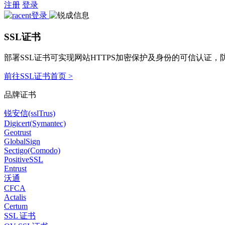
注册
登录
SSL证书
部署SSL证书可实现网站HTTPS加密保护及身份的可信认证
前往SSL证书首页 >
品牌证书
锐安信(sslTrus)
Digicert(Symantec)
Geotrust
GlobalSign
Sectigo(Comodo)
PositiveSSL
Entrust
沃通
CFCA
Actalis
Certum
SSL 证书