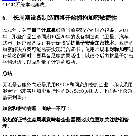
CI/CD
系统本地集成。
6.
长周期设备制造商将开始拥抱加密敏捷性
2020
年，关于
量子计算机
颠覆当前密码学的讨论很多。
2021
年，那些产品生命周期
10
至
20
年的设备制造商（卫星、汽车、
武器、医疗设备等）将开始接受
抗量子安全加密技术
。敏捷的
加密解决方案可能需要实现混合证书，使用常规
非对称加密
进
行签名的同时，要具备足够的灵活性，以便今后向抗量子加密
平稳过渡，以应对量子计算的威胁。
总结
无论是云服务商还是采用
BYOE
和同态加密的企业，亦或采用
混合证书来实现加密敏捷性的
DevSecOps
团队，下面两个议题
需要划重点：
加密和密钥管理二者缺一不可；
较短的证书生命周期意味着企业需要比以往更加关注密钥管
理。