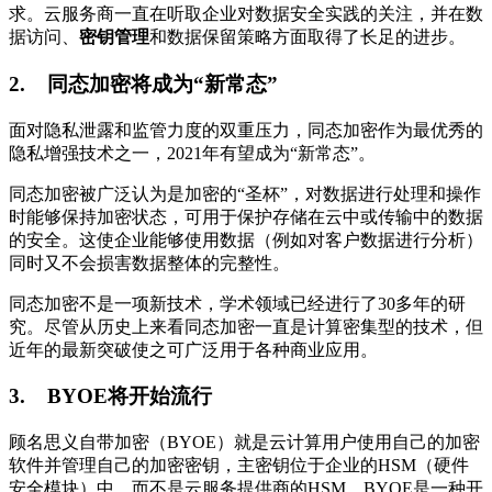
求。云服务商一直在听取企业对数据安全实践的关注，并在数
据访问、
密钥管理
和数据保留策略方面取得了长足的进步。
2.
同态加密将成为“新常态”
面对隐私泄露和监管力度的双重压力，同态加密作为最优秀的
隐私增强技术之一，
2021
年有望成为“新常态”。
同态加密被广泛认为是加密的“圣杯”，对数据进行处理和操作
时能够保持加密状态，可用于保护存储在云中或传输中的数据
的安全。这使企业能够使用数据（例如对客户数据进行分析）
同时又不会损害数据整体的完整性。
同态加密不是一项新技术，学术领域已经进行了
30
多年的研
究。尽管从历史上来看同态加密一直是计算密集型的技术，但
近年的最新突破使之可广泛用于各种商业应用。
3.
BYOE
将开始流行
顾名思义自带加密（
BYOE
）就是云计算用户使用自己的加密
软件并管理自己的加密密钥，主密钥位于企业的
HSM
（硬件
安全模块）中，而不是云服务提供商的
HSM
。
BYOE
是一种开