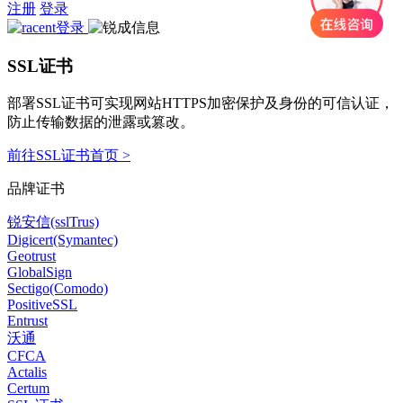
注册
登录
SSL证书
部署SSL证书可实现网站HTTPS加密保护及身份的可信认证，
防止传输数据的泄露或篡改。
前往SSL证书首页 >
品牌证书
锐安信(sslTrus)
Digicert(Symantec)
Geotrust
GlobalSign
Sectigo(Comodo)
PositiveSSL
Entrust
沃通
CFCA
Actalis
Certum