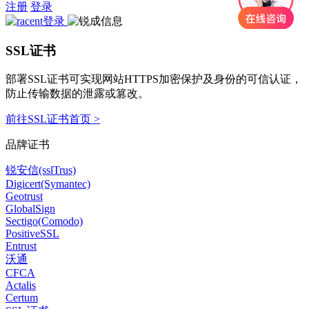
注册
登录
SSL证书
部署SSL证书可实现网站HTTPS加密保护及身份的可信认证，
防止传输数据的泄露或篡改。
前往SSL证书首页 >
品牌证书
锐安信(sslTrus)
Digicert(Symantec)
Geotrust
GlobalSign
Sectigo(Comodo)
PositiveSSL
Entrust
沃通
CFCA
Actalis
Certum