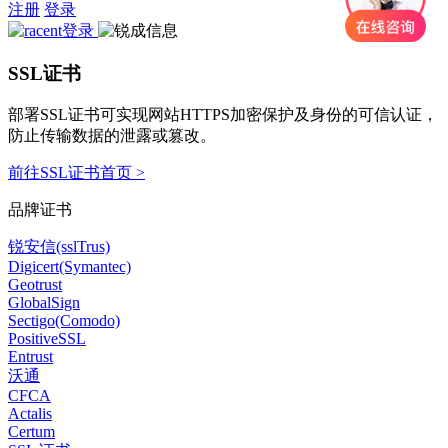
注册
登录
SSL证书
部署SSL证书可实现网站HTTPS加密保护及身份的可信认证，
防止传输数据的泄露或篡改。
前往SSL证书首页 >
品牌证书
锐安信(sslTrus)
Digicert(Symantec)
Geotrust
GlobalSign
Sectigo(Comodo)
PositiveSSL
Entrust
沃通
CFCA
Actalis
Certum