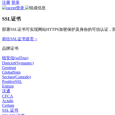
注册
登录
SSL证书
部署SSL证书可实现网站HTTPS加密保护及身份的可信认证
前往SSL证书首页 >
品牌证书
锐安信(sslTrus)
Digicert(Symantec)
Geotrust
GlobalSign
Sectigo(Comodo)
PositiveSSL
Entrust
沃通
CFCA
Actalis
Certum
SSL 证书