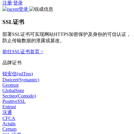
注册
登录
SSL证书
部署SSL证书可实现网站HTTPS加密保护及身份的可信认证，
防止传输数据的泄露或篡改。
前往SSL证书首页 >
品牌证书
锐安信(sslTrus)
Digicert(Symantec)
Geotrust
GlobalSign
Sectigo(Comodo)
PositiveSSL
Entrust
沃通
CFCA
Actalis
Certum