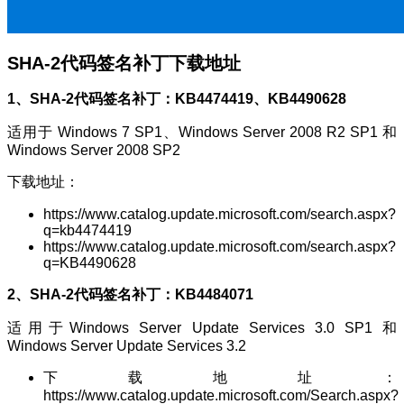
SHA-
2代码签名补丁
下载地址
1、SHA-
2代码签名补丁
：KB4474419、KB4490628
适用于 Windows 7 SP1、Windows Server 2008 R2 SP1 和
Windows Server 2008 SP2
下载地址：
https://www.catalog.update.microsoft.com/search.aspx?
q=kb4474419
https://www.catalog.update.microsoft.com/search.aspx?
q=KB4490628
2、
SHA-
2代码签名补丁
：KB4484071
适用于Windows Server Update Services 3.0 SP1 和
Windows Server Update Services 3.2
下载地址：
https://www.catalog.update.microsoft.com/Search.aspx?