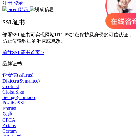
注册
登录
SSL证书
部署SSL证书可实现网站HTTPS加密保护及身份的可信认证，
防止传输数据的泄露或篡改。
前往SSL证书首页 >
品牌证书
锐安信(sslTrus)
Digicert(Symantec)
Geotrust
GlobalSign
Sectigo(Comodo)
PositiveSSL
Entrust
沃通
CFCA
Actalis
Certum