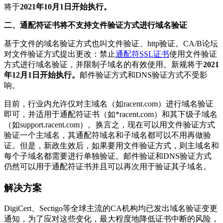
将于
2021
年
10
月
1
日开始执行。
二、通配符证书将不支持文件验证方式进行域名验证
基于文件的域名验证方式也叫文件验证、
http
验证。
CA/B
论坛
对文件验证方式提出更改：禁止
通配符
SSL
证书
使用文件验证
方式进行域名验证，并限制子域名的有效使用。新规将于
2021
年
12
月
1
日开始执行。
邮件验证方式和
DNS
验证方式不受影
响。
目前，行业内允许仅对主域名（如
racent.com
）进行域名验证
即可，并适用于通配符证书（如
*racent.com
）和其下级子域名
（如
support.racent.com
）。换言之，现在可以用文件验证方式
验证一个主域名，其通配符域名和子域名都可以不用再做验
证。但是，新政生效后，如果要用文件验证方式，则主域名和
每个子域名都需要进行单独验证。邮件验证和
DNS
验证方式
仍然可以用于通配符证书并且可以再次用于验证其子域名。
解决方案
DigiCert
、
Sectigo
等全球主流的
CA
机构均已发出域名验证变更
通知，为了应对这些变化，最大程度地降低证书中断的风险，