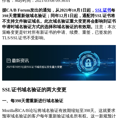
作者：May
时间：2021-05-08 09:56:01
据
CA/B Forum
发出的通知，从
2021
月
1
日起，
SSL
证书
年
10
每
天需重新做域名验证；同年
12
月
1
日起，通配符
SSL
证书将
398
不支持文件验证域名。此次域名验证重大变更将会影响到证书
申请时域名验证方式的选择和域名验证的有效期。
注意：本次
策略变更是针对所有新证书的申请、续费、重签，已签发的
TLS/SSL
证书不受影响。
SSL
证书域名验证的两大变更
一、每
398
天需重新进行域名验证
Mozilla
和
CA/B
论坛将域名验证有效期缩短至
398
天。这就要求
预审域名验证的客户每年重新验证域名所有权。这一新规预计