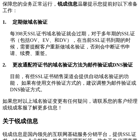
保障您的业务正常运行，
锐成信息
温馨提示您提前好以下准备
工作：
1.
定期做域名验证
每
398
天
SSL
证书域名验证就会过期，对于多年期的
SSL
证
书（包括
OV
、
EV
、和
DV
），在当前
SSL
证书到期的时
候，需要提醒客户重新做域名验证，否则会中断证书申
请、续费、重签。
2.
更改通配符证书的域名验证方法为邮件验证或
DNS
验证
目前，有些
SSL
证书销售渠道会提供自动域名验证的功
能，
如果有使用文件验证方式的，建议调整为邮件验证或
DNS
验证方式。
如果您对以上域名验证变更有任何疑问，请联系您的客户经理
或锐成客服了解更多信息！
关于锐成信息
锐成信息是国内领先的互联网基础服务分销平台，提供
SSL
证