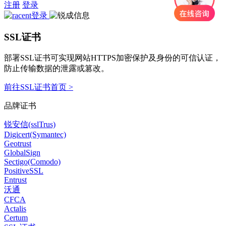
注册
登录
SSL证书
部署SSL证书可实现网站HTTPS加密保护及身份的可信认证，
防止传输数据的泄露或篡改。
前往SSL证书首页 >
品牌证书
锐安信(sslTrus)
Digicert(Symantec)
Geotrust
GlobalSign
Sectigo(Comodo)
PositiveSSL
Entrust
沃通
CFCA
Actalis
Certum