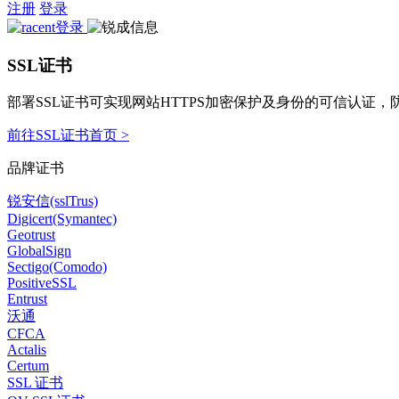
注册
登录
SSL证书
部署SSL证书可实现网站HTTPS加密保护及身份的可信认证
前往SSL证书首页 >
品牌证书
锐安信(sslTrus)
Digicert(Symantec)
Geotrust
GlobalSign
Sectigo(Comodo)
PositiveSSL
Entrust
沃通
CFCA
Actalis
Certum
SSL 证书