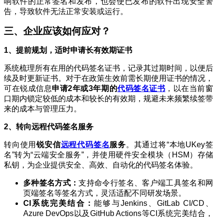
响软件的正常签名和发布，也会使已发布的软件出现安全警
告，导致软件无法正常安装或运行。
三、企业应该如何应对？
1、提前规划，适时申请长有效期证书
系统梳理所有在用的代码签名证书，记录其过期时间，以便后
续及时更新证书。对于在政策生效前需长期使用证书的情况，
可在锐成信息
申请2年或3年期的
代码签名证书
，以在当前窗
口期内锁定较低的成本和较长的有效期，规避未来频繁续签带
来的成本与管理压力。
2、转向远程代码签名服务
转向使用
锐安信
远程代码签名
服务
。其通过将“本地UKey签
名”转为“云端安全服务”，并使用硬件安全模块（HSM）存储
私钥，为企业提供安全、高效、自动化的代码签名体验。
多种签名方式：
支持命令行签名、客户端工具签名和网
页端签名等签名方式，灵活适配不同研发场景。
CI系统完美结合：
能够与Jenkins、GitLab CI/CD、
Azure DevOps以及GitHub Actions等CI系统完美结合，