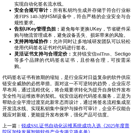
实现自动化签名流水线。
安全合规可审计：
所有私钥均生成并存储于符合行业标
准
FIPS 140-3
的HSM设备中，符合严格的企业安全与合
规性要求。
告别UKey
管理负担
：
避免每年更换UKey，节省硬件采
购与物流管理成本，避免设备丢失、损坏带来的风险
。
支持
跨地域协作：
允许
同时让多地域研发团队可以轻松
使用代码签名证书对代码进行签名。
灵活证书支持与合理定价：
支持
锐安信sslTrus
、Sectigo
等多个品牌的代码签名证书，且价格合理，可按需采
购。
代码签名证书有效期的缩短，是行业应对日益复杂的软件供应
链安全威胁的必然举措。
面对这一不可逆转的趋势，企业应尽
早布局，通过流程优化，将合规要求转化为提升自身软件发布
安全性与运维效率的契机。锐安信远程代码签名服务，正是为
帮助企业平滑过渡至此新常态而设计，通过将签名流程集成至
开发流水线、实现私钥集中保护与操作可审计，企业不仅能合
规应对新规，更能提升发布效率，强化产品可信度。
上一篇：
锐成SSL证书自动化运维系统成功入选《2025年度普
陀区加快发展智能软件产业专项立项名单》