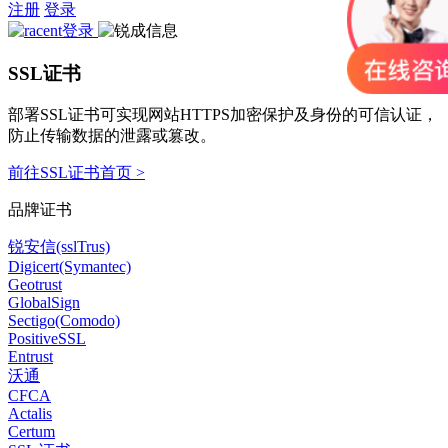
注册
登录
SSL证书
部署SSL证书可实现网站HTTPS加密保护及身份的可信认证，
防止传输数据的泄露或篡改。
前往SSL证书首页 >
品牌证书
锐安信(sslTrus)
Digicert(Symantec)
Geotrust
GlobalSign
Sectigo(Comodo)
PositiveSSL
Entrust
沃通
CFCA
Actalis
Certum