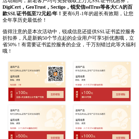
活动期间，新老客户均可免费领取上万元
SSL
证书优惠券，
DigiCert
，
GeoTrust
，
Sectigo
，锐安信
sslTrus
等各大
CA
的百
款
SSL
证书低至
72
元起
/
年！
更有
6
月
-1
年的超长有效期，让您
全年享历史最低价！
值得注意的是本次活动中，锐成信息还提供
SSL
证书监控服务
折扣券，凡是新购
50
个节点起的企业用户可享
5
折优惠哦，立
省
50%
！有需要证书监控服务的企业，千万别错过此等大福利
哦！