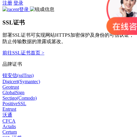
注册
登录
SSL证书
部署SSL证书可实现网站HTTPS加密保护及身份的可信认证，
防止传输数据的泄露或篡改。
前往SSL证书首页 >
品牌证书
锐安信(sslTrus)
Digicert(Symantec)
Geotrust
GlobalSign
Sectigo(Comodo)
PositiveSSL
Entrust
沃通
CFCA
Actalis
Certum