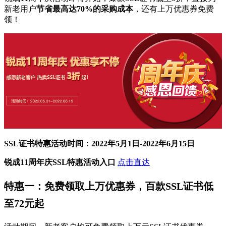
新老用户
节省最高达
70%
的采购成本
，还有上万优惠券免费
领！
SSL证书特惠活动时间：2022年5月1日-2022年6月15日
锐成
11
周年庆
SSL
特惠活动入口
点击直达
特惠一：免费领取上万优惠券，百款
SSL
证书低
至
72
元起