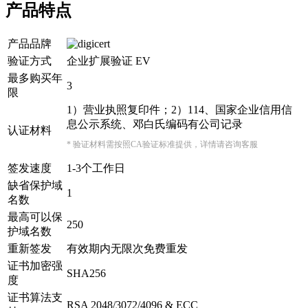
产品特点
产品品牌
验证方式
企业扩展验证 EV
最多购买年
3
限
1）营业执照复印件；2）114、国家企业信用信
息公示系统、邓白氏编码有公司记录
认证材料
* 验证材料需按照CA验证标准提供，详情请咨询客服
签发速度
1-3个工作日
缺省保护域
1
名数
最高可以保
250
护域名数
重新签发
有效期内无限次免费重发
证书加密强
SHA256
度
证书算法支
RSA 2048/3072/4096 & ECC