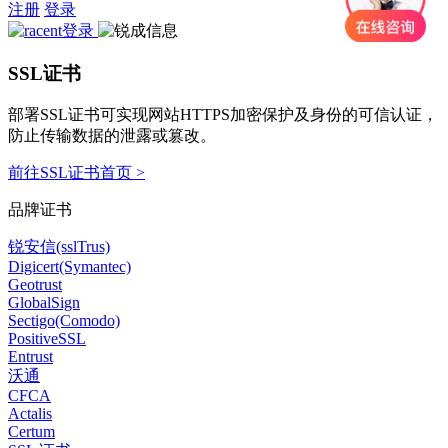
注册
登录
SSL证书
部署SSL证书可实现网站HTTPS加密保护及身份的可信认证，
防止传输数据的泄露或篡改。
前往SSL证书首页 >
品牌证书
锐安信(sslTrus)
Digicert(Symantec)
Geotrust
GlobalSign
Sectigo(Comodo)
PositiveSSL
Entrust
沃通
CFCA
Actalis
Certum