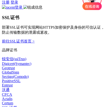
注册
登录
SSL证书
部署SSL证书可实现网站HTTPS加密保护及身份的可信认证，
防止传输数据的泄露或篡改。
前往SSL证书首页 >
品牌证书
锐安信(sslTrus)
Digicert(Symantec)
Geotrust
GlobalSign
Sectigo(Comodo)
PositiveSSL
Entrust
沃通
CFCA
Actalis
Certum