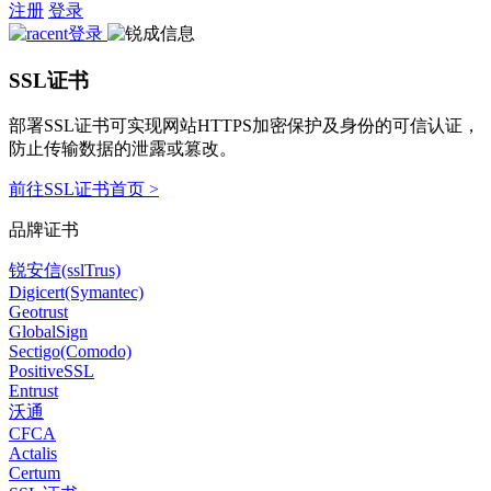
注册
登录
SSL证书
部署SSL证书可实现网站HTTPS加密保护及身份的可信认证，
防止传输数据的泄露或篡改。
前往SSL证书首页 >
品牌证书
锐安信(sslTrus)
Digicert(Symantec)
Geotrust
GlobalSign
Sectigo(Comodo)
PositiveSSL
Entrust
沃通
CFCA
Actalis
Certum