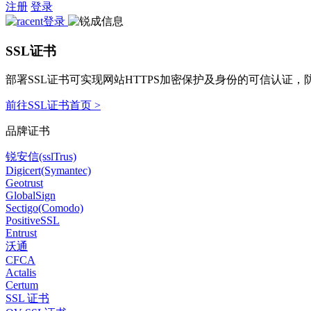
注册
登录
SSL证书
部署SSL证书可实现网站HTTPS加密保护及身份的可信认证
前往SSL证书首页 >
品牌证书
锐安信(sslTrus)
Digicert(Symantec)
Geotrust
GlobalSign
Sectigo(Comodo)
PositiveSSL
Entrust
沃通
CFCA
Actalis
Certum
SSL 证书