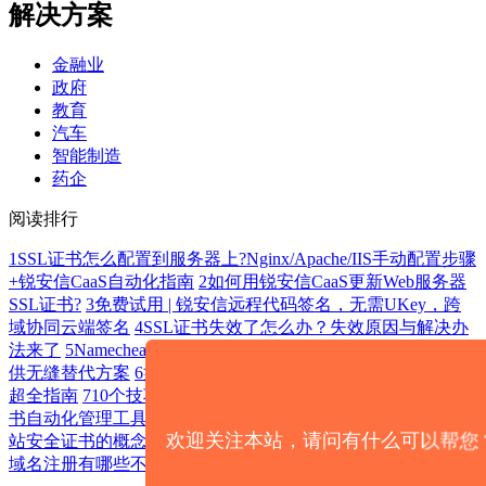
解决方案
金融业
政府
教育
汽车
智能制造
药企
阅读排行
1
SSL证书怎么配置到服务器上?Nginx/Apache/IIS手动配置步骤
+锐安信CaaS自动化指南
2
如何用锐安信CaaS更新Web服务器
SSL证书?
3
免费试用 | 锐安信远程代码签名，无需UKey，跨
域协同云端签名
4
SSL证书失效了怎么办？失效原因与解决办
法来了
5
Namecheap将停止签发Sectigo证书，锐成信息为您提
供无缝替代方案
6
如何更新SSL证书？手动更新与自动化更新
超全指南
7
10个技巧，教你如何为企业选择最佳域名
8
SSL证
书自动化管理工具对比：锐安信 CaaS vs CertMate
9
HTTPS网
欢迎关注本站，请问有什么可以帮您
站安全证书的概念、作用、类型、获取及部署指南
10
.eu与.vn
域名注册有哪些不可不知的“硬性门槛”