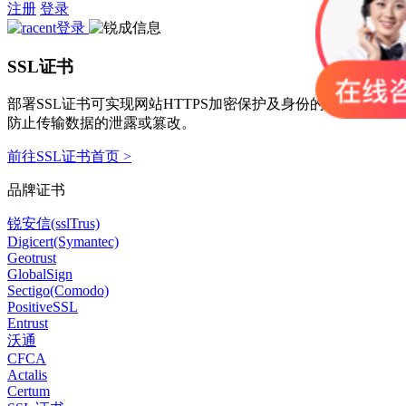
注册
登录
SSL证书
部署SSL证书可实现网站HTTPS加密保护及身份的可信认证，
防止传输数据的泄露或篡改。
前往SSL证书首页 >
品牌证书
锐安信(sslTrus)
Digicert(Symantec)
Geotrust
GlobalSign
Sectigo(Comodo)
PositiveSSL
Entrust
沃通
CFCA
Actalis
Certum