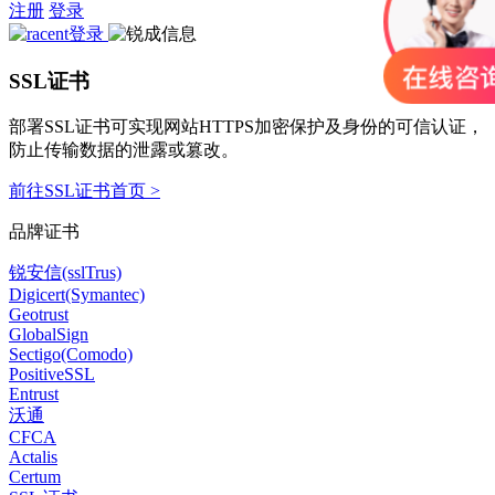
注册
登录
SSL证书
部署SSL证书可实现网站HTTPS加密保护及身份的可信认证，
防止传输数据的泄露或篡改。
前往SSL证书首页 >
品牌证书
锐安信(sslTrus)
Digicert(Symantec)
Geotrust
GlobalSign
Sectigo(Comodo)
PositiveSSL
Entrust
沃通
CFCA
Actalis
Certum