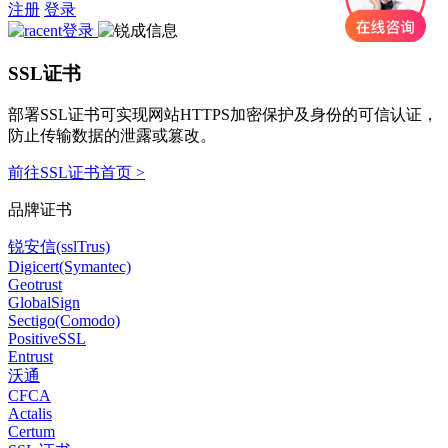
注册
登录
SSL证书
部署SSL证书可实现网站HTTPS加密保护及身份的可信认证，
防止传输数据的泄露或篡改。
前往SSL证书首页 >
品牌证书
锐安信(sslTrus)
Digicert(Symantec)
Geotrust
GlobalSign
Sectigo(Comodo)
PositiveSSL
Entrust
沃通
CFCA
Actalis
Certum