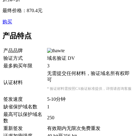
6.91
最终价格：
870.4
元
购买
产品特点
产品品牌
验证方式
域名验证 DV
最多购买年限
3
无需提交任何材料，验证域名所有权即
可
认证材料
* 验证材料需按照CA验证标准提供，详情请咨询客服
签发速度
5-10分钟
缺省保护域名数
1
最高可以保护域名
250
数
重新签发
有效期内无限次免费重发
证书加密强度
40-bit至256-bit