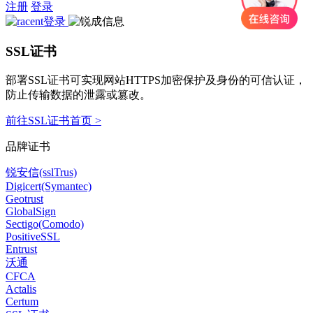
注册
登录
SSL证书
部署SSL证书可实现网站HTTPS加密保护及身份的可信认证，
防止传输数据的泄露或篡改。
前往SSL证书首页 >
品牌证书
锐安信(sslTrus)
Digicert(Symantec)
Geotrust
GlobalSign
Sectigo(Comodo)
PositiveSSL
Entrust
沃通
CFCA
Actalis
Certum