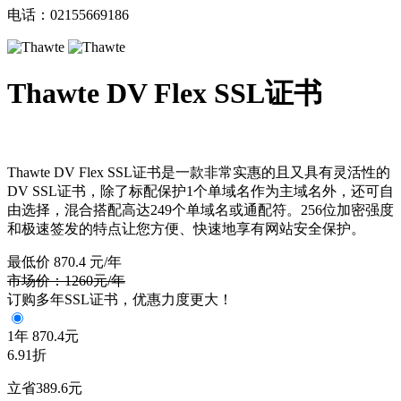
电话：02155669186
Thawte DV Flex SSL证书
Thawte DV Flex SSL
证书是一款非常实惠的且又具有灵活性的
DV SSL
证书，除了标配保护
1
个单域名作为主域名外，还可自
由选择，混合搭配高达
249
个单域名或通配符。
256
位加密强度
和极速签发的特点让您方便、快速地享有网站安全保护。
最低价
870.4
元/年
市场价：1260元/年
订购多年SSL证书，优惠力度更大！
1年
870.4元
6.91折
立省389.6元