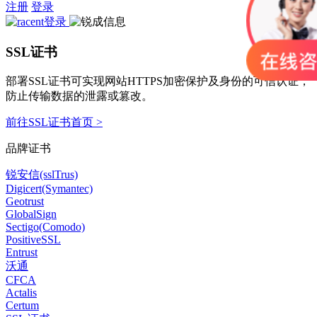
注册
登录
SSL证书
部署SSL证书可实现网站HTTPS加密保护及身份的可信认证，
防止传输数据的泄露或篡改。
前往SSL证书首页 >
品牌证书
锐安信(sslTrus)
Digicert(Symantec)
Geotrust
GlobalSign
Sectigo(Comodo)
PositiveSSL
Entrust
沃通
CFCA
Actalis
Certum