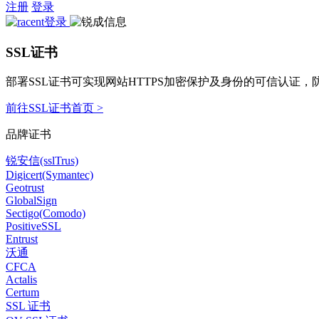
注册
登录
SSL证书
部署SSL证书可实现网站HTTPS加密保护及身份的可信认证
前往SSL证书首页 >
品牌证书
锐安信(sslTrus)
Digicert(Symantec)
Geotrust
GlobalSign
Sectigo(Comodo)
PositiveSSL
Entrust
沃通
CFCA
Actalis
Certum
SSL 证书