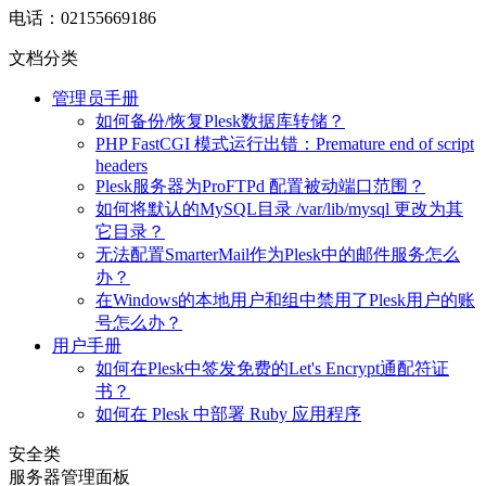
电话：02155669186
文档分类
管理员手册
如何备份/恢复Plesk数据库转储？
PHP FastCGI 模式运行出错：Premature end of script
headers
Plesk服务器为ProFTPd 配置被动端口范围？
如何将默认的MySQL目录 /var/lib/mysql 更改为其
它目录？
无法配置SmarterMail作为Plesk中的邮件服务怎么
办？
在Windows的本地用户和组中禁用了Plesk用户的账
号怎么办？
用户手册
如何在Plesk中签发免费的Let's Encrypt通配符证
书？
如何在 Plesk 中部署 Ruby 应用程序
安全类
服务器管理面板