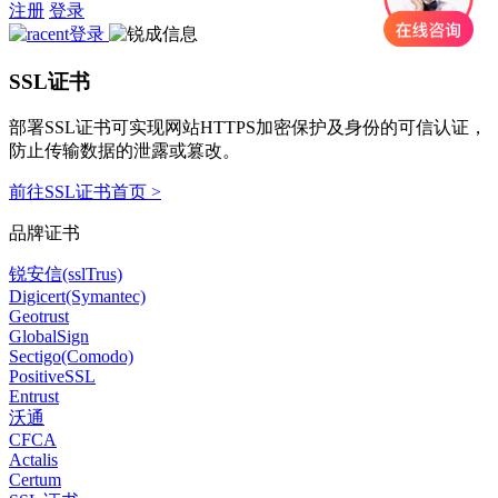
注册
登录
SSL证书
部署SSL证书可实现网站HTTPS加密保护及身份的可信认证，
防止传输数据的泄露或篡改。
前往SSL证书首页 >
品牌证书
锐安信(sslTrus)
Digicert(Symantec)
Geotrust
GlobalSign
Sectigo(Comodo)
PositiveSSL
Entrust
沃通
CFCA
Actalis
Certum