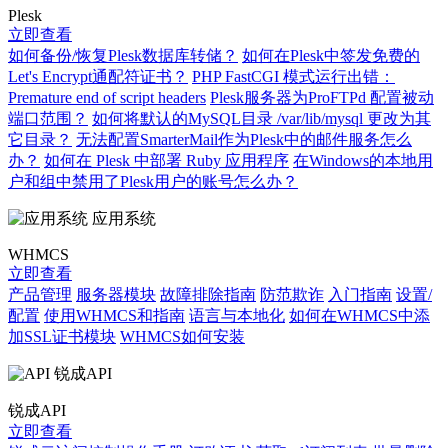
Plesk
立即查看
如何备份/恢复Plesk数据库转储？
如何在Plesk中签发免费的
Let's Encrypt通配符证书？
PHP FastCGI 模式运行出错：
Premature end of script headers
Plesk服务器为ProFTPd 配置被动
端口范围？
如何将默认的MySQL目录 /var/lib/mysql 更改为其
它目录？
无法配置SmarterMail作为Plesk中的邮件服务怎么
办？
如何在 Plesk 中部署 Ruby 应用程序
在Windows的本地用
户和组中禁用了Plesk用户的账号怎么办？
应用系统
WHMCS
立即查看
产品管理
服务器模块
故障排除指南
防范欺诈
入门指南
设置/
配置
使用WHMCS和指南
语言与本地化
如何在WHMCS中添
加SSL证书模块
WHMCS如何安装
锐成API
锐成API
立即查看