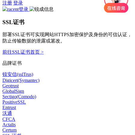
注册
登录
SSL证书
部署SSL证书可实现网站HTTPS加密保护及身份的可信认证，
防止传输数据的泄露或篡改。
前往SSL证书首页 >
品牌证书
锐安信(sslTrus)
Digicert(Symantec)
Geotrust
GlobalSign
Sectigo(Comodo)
PositiveSSL
Entrust
沃通
CFCA
Actalis
Certum