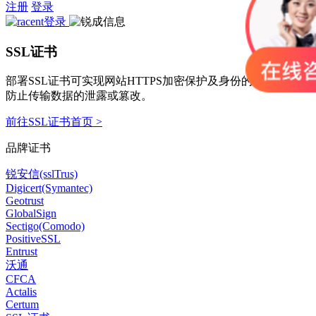
注册
登录
SSL证书
部署SSL证书可实现网站HTTPS加密保护及身份的可信认证，
防止传输数据的泄露或篡改。
前往SSL证书首页 >
品牌证书
锐安信(sslTrus)
Digicert(Symantec)
Geotrust
GlobalSign
Sectigo(Comodo)
PositiveSSL
Entrust
沃通
CFCA
Actalis
Certum