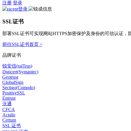
注册
登录
SSL证书
部署SSL证书可实现网站HTTPS加密保护及身份的可信认证
前往SSL证书首页 >
品牌证书
锐安信(sslTrus)
Digicert(Symantec)
Geotrust
GlobalSign
Sectigo(Comodo)
PositiveSSL
Entrust
沃通
CFCA
Actalis
Certum
SSL 证书